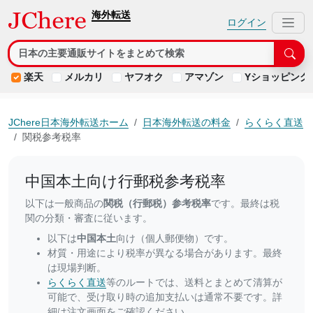
海外転送
ログイン
楽天
メルカリ
ヤフオク
アマゾン
Yショッピング
JChere日本海外転送ホーム
日本海外転送の料金
らくらく直送
関税参考税率
中国本土向け行郵税参考税率
以下は一般商品の
関税（行郵税）参考税率
です。最終は税
関の分類・審査に従います。
以下は
中国本土
向け（個人郵便物）です。
材質・用途により税率が異なる場合があります。最終
は現場判断。
らくらく直送
等のルートでは、送料とまとめて清算が
可能で、受け取り時の追加支払いは通常不要です。詳
細は注文画面をご確認ください。