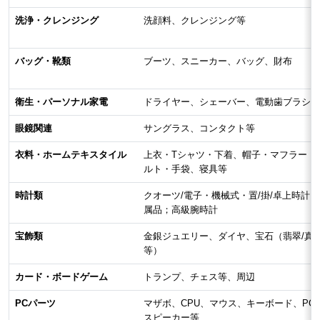
洗浄・クレンジング
洗顔料、クレンジング等
バッグ・靴類
ブーツ、スニーカー、バッグ、財布
衛生・パーソナル家電
ドライヤー、シェーバー、電動歯ブラシ等
眼鏡関連
サングラス、コンタクト等
衣料・ホームテキスタイル
上衣・Tシャツ・下着、帽子・マフラー・
ルト・手袋、寝具等
時計類
クオーツ/電子・機械式・置/掛/卓上時計
属品；高級腕時計
宝飾類
金銀ジュエリー、ダイヤ、宝石（翡翠/真
等）
カード・ボードゲーム
トランプ、チェス等、周辺
PCパーツ
マザボ、CPU、マウス、キーボード、PC
スピーカー等