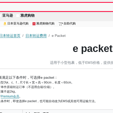
亚马逊
雅虎购物
日本亚马逊代购
雅虎购物代购
自助代购
re日本转运首页
日本转运费用
e Packet
e packet
适用于小型包裹，低于EMS价格，提供
满足以下条件时，可选择e packet：
型为k、c、f，尺寸长＋宽＋高＜90cm，长度＜60cm。
于单件原箱转运订单（不适用合箱/分箱）。
量不超2kg。
于
Premium会员
。
条件时，即使选择e packet，也可能自动改为EMS或其他可用运输方法。