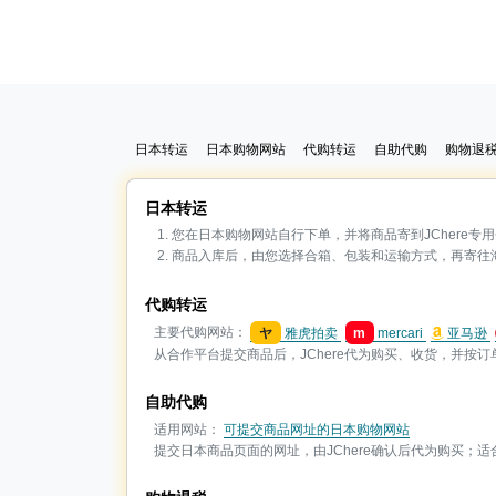
日本转运
日本购物网站
代购转运
自助代购
购物退
日本转运
您在日本购物网站自行下单，并将商品寄到JChere专
商品入库后，由您选择合箱、包装和运输方式，再寄往
代购转运
主要代购网站：
ヤ
雅虎拍卖
m
mercari
亚马逊
从合作平台提交商品后，JChere代为购买、收货，并按
自助代购
适用网站：
可提交商品网址的日本购物网站
提交日本商品页面的网址，由JChere确认后代为购买；