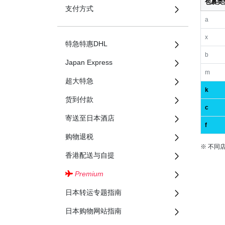
包裹类
支付方式
a
x
特急特惠DHL
b
Japan Express
m
超大特急
k
货到付款
c
寄送至日本酒店
f
购物退税
※ 不同
香港配送与自提
Premium
日本转运专题指南
日本购物网站指南