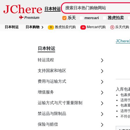
日本转运
乐天
mercari
雅虎拍卖
Premium
日本转运
日本购物
雅虎拍卖代购
Mercari代购
乐天代购
ヤ
m
JChe
日本转运
转运流程
支持国家和地区
费用与运输方式
入库包裹
增值服务
包裹类
适用
运输方式与尺寸重量限制
包裹重
适用
禁运品与限制品
不符合
保险与赔偿